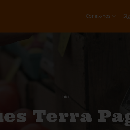
Coneix-nos
Si
Inici
ues Terra Pa