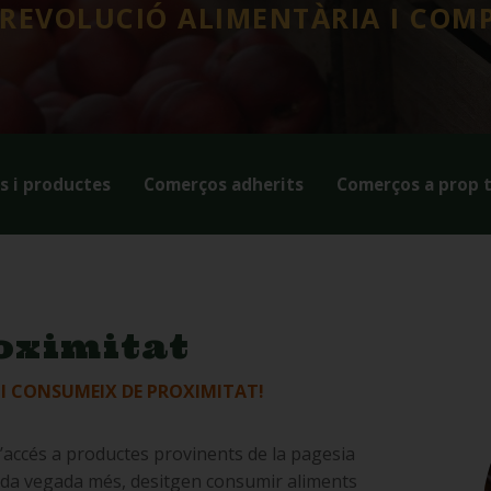
 REVOLUCIÓ ALIMENTÀRIA I COMP
s i productes
Comerços adherits
Comerços a prop 
oximitat
 I CONSUMEIX DE PROXIMITAT!
l’accés a productes provinents de la pagesia
cada vegada més, desitgen consumir aliments