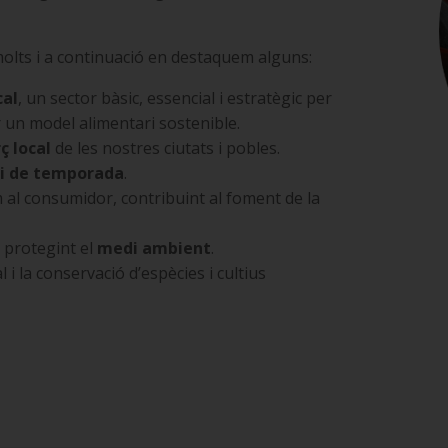
olts i a continuació en destaquem alguns:
cal
, un sector bàsic, essencial i estratègic per
 un model alimentari sostenible.
ç local
de les nostres ciutats i pobles.
t i de temporada
.
 al consumidor, contribuint al foment de la
 protegint el
medi ambient
.
l i la conservació d’espècies i cultius