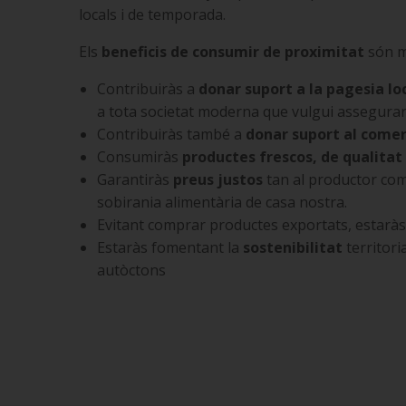
locals i de temporada.
Els
beneficis de consumir de proximitat
són m
Contribuiràs a
donar suport a la pagesia lo
a tota societat moderna que vulgui assegurar
Contribuiràs també a
donar suport al comer
Consumiràs
productes frescos, de qualita
Garantiràs
preus justos
tan al productor com
sobirania alimentària de casa nostra.
Evitant comprar productes exportats, estaràs
Estaràs fomentant la
sostenibilitat
territoria
autòctons