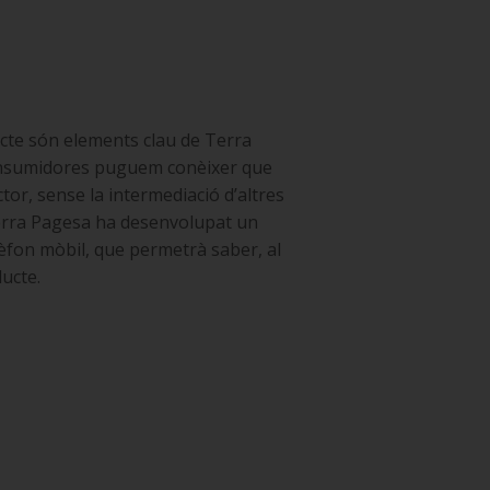
cte són elements clau de Terra
onsumidores puguem conèixer que
tor, sense la intermediació d’altres
 Terra Pagesa ha desenvolupat un
èfon mòbil, que permetrà saber, al
ucte.